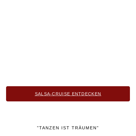
+++ DAS LEGENDÄRE SALSA-EVENT DES
JAHRES+++
SALSA CRUISE DRESDEN
Einmal jährlich verwandelt sich der größte Elbdampfer für
eine Nacht lang in ein Tanz-Event der Extraklasse. Exklusiv
für euch haben wir die besten Latin-DJ’s aus Sachsen und
die angesagtesten Live-Acts aus der ganzen Welt
eingeladen. Sei dabei und hol dir pünktlich zum Vorverkauf
ein Ticket für das angesagteste Tanz-Event der Stadt!
SALSA-CRUISE ENTDECKEN
"TANZEN IST TRÄUMEN"