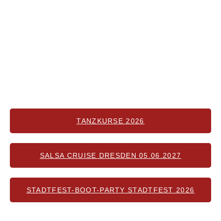
unsere Bar in einem stilvollen Ambiente und lädt zum
Ankommen und Wohlfühlen ein. Bei Bailamor stehen Tanz,
Musik und Gemeinschaft im Mittelpunkt.
Die Tanzkurse und die anschließende Party finden
ausschließlich mittwochs im Hans im Club statt.
Hier bieten wir regelmäßig Salsa-Tanzkurse sowie eine
offene Tanzparty für alle Levels an.
TANZKURSE 2026
SALSA CRUISE DRESDEN 05.06.2027
STADTFEST-BOOT-PARTY STADTFEST 2026